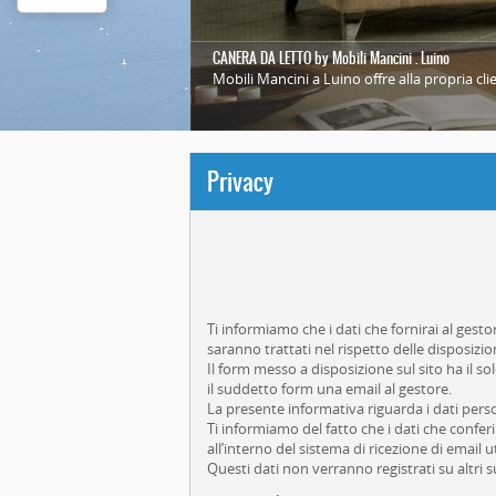
CANERA DA LETTO by Mobili Mancini . Luino
MAMERA DA LETTO by Mobili Mancini - Luino
Mobili Mancini a Luino offre alla propria c
Mobili Mancini a Luino offre alla propria c
1
2
3
4
5
Privacy
Ti informiamo che i dati che fornirai al gest
saranno trattati nel rispetto delle disposizion
Il form messo a disposizione sul sito ha il sol
il suddetto form una email al gestore.
La presente informativa riguarda i dati perso
Ti informiamo del fatto che i dati che conf
all’interno del sistema di ricezione di email ut
Questi dati non verranno registrati su altri su