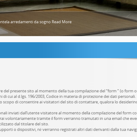
lientela arredamenti da sogno
lientela arredamenti da sogno
Read More
Read More
ore del presente sito al momento della tua compilazione del “form ” (o form o 
i di cui al d.lgs. 196/2003, Codice in materia di protezione dei dati personali.
o scopo di consentire ai visitatori del sito di contattare, qualora lo desiderin
nali inviati dall’utente visitatore al momento della compilazione del form co
erirai volontariamente tramite il form verranno tramutati in una email che e
ilizzato dal titolare del sito.
pporti o dispositivi, nè verranno registrati altri dati derivanti dalla tua navig