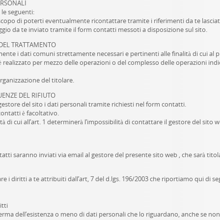
ERSONALI
 le seguenti:
lo scopo di poterti eventualmente ricontattare tramite i riferimenti da te lascia
io da te inviato tramite il form contatti messoti a disposizione sul sito.
À DEL TRATTAMENTO
mente i dati comuni strettamente necessari e pertinenti alle finalità di cui al
 è realizzato per mezzo delle operazioni o del complesso delle operazioni indica
rganizzazione del titolare.
ENZE DEL RIFIUTO
estore del sito i dati personali tramite richiesti nel form contatti.
ontatti è facoltativo.
ità di cui all’art. 1 determinerà l’impossibilità di contattare il gestore del sit
tatti saranno inviati via email al gestore del presente sito web , che sarà tito
i diritti a te attribuiti dall’art, 7 del d.lgs. 196/2003 che riportiamo qui di s
itti
nferma dell’esistenza o meno di dati personali che lo riguardano, anche se non