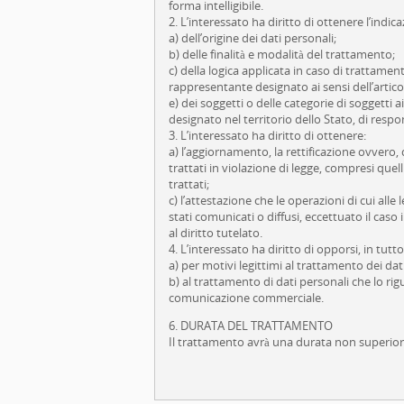
forma intelligibile.
2. L’interessato ha diritto di ottenere l’indic
a) dell’origine dei dati personali;
b) delle finalità e modalità del trattamento;
c) della logica applicata in caso di trattamento
rappresentante designato ai sensi dell’artic
e) dei soggetti o delle categorie di soggett
designato nel territorio dello Stato, di respon
3. L’interessato ha diritto di ottenere:
a) l’aggiornamento, la rettificazione ovvero, 
trattati in violazione di legge, compresi quell
trattati;
c) l’attestazione che le operazioni di cui all
stati comunicati o diffusi, eccettuato il ca
al diritto tutelato.
4. L’interessato ha diritto di opporsi, in tutto
a) per motivi legittimi al trattamento dei dat
b) al trattamento di dati personali che lo rig
comunicazione commerciale.
6. DURATA DEL TRATTAMENTO
Il trattamento avrà una durata non superiore a 