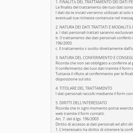
1. FINALITÀ DEL TRATTAMENTO DEI DATI P
Le finalità del trattamento dei tuoi dati sono
I dati da te inviati verranno utilizzati al so
eventuali tue richieste contenute nel messagg
2. NATURA DEI DATI TRATTATI E MODALIT
a. I dati personali trattati saranno esclusiva
b. Il trattamento dei dati personali conferiti
196/2003.
c. Il trattamento è svolto direttamente dall’o
3. NATURA DEL CONFERIMENTO E CONSEGU
Ricorda che non sei obbligato a conferire al g
Il conferimento dei tuoi dati tramite il form c
Tuttavia il rifiuto al conferimento per le final
disposizione sul sito.
4. TITOLARE DEL TRATTAMENTO
I dati personali raccolti mediante il form con
5. DIRITTI DELL’INTERESSATO
Ricorda che in ogni momento potrai esercitare 
web tramite il form contatti.
Art. 7. del d.lgs. 196/2003
Diritto di accesso ai dati personali ed altri dir
1. L’interessato ha diritto di ottenere la co