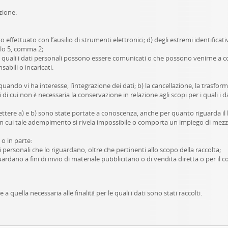
azione:
 effettuato con l’ausilio di strumenti elettronici; d) degli estremi identificativ
olo 5, comma 2;
i ai quali i dati personali possono essere comunicati o che possono venirne a
sabili o incaricati.
quando vi ha interesse, l’integrazione dei dati; b) la cancellazione, la trasfo
i di cui non è necessaria la conservazione in relazione agli scopi per i quali i
e lettere a) e b) sono state portate a conoscenza, anche per quanto riguarda il 
so in cui tale adempimento si rivela impossibile o comporta un impiego di m
 o in parte:
i personali che lo riguardano, oltre che pertinenti allo scopo della raccolta;
uardano a fini di invio di materiale pubblicitario o di vendita diretta o per i
quella necessaria alle finalità per le quali i dati sono stati raccolti.